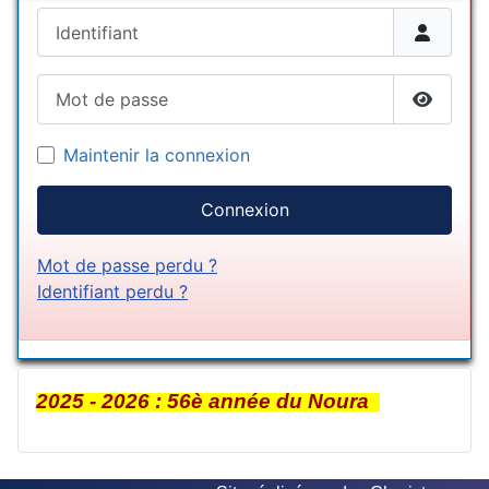
Identifiant
Mot de passe
Afficher
Maintenir la connexion
Connexion
Mot de passe perdu ?
Identifiant perdu ?
2025 - 2026 : 56è année du Noura