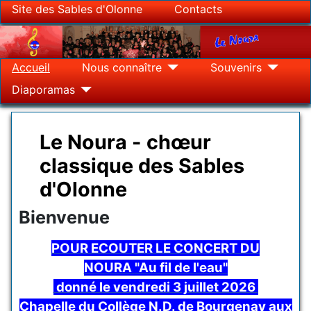
Site des Sables d'Olonne
Contacts
Accueil
Nous connaître
Souvenirs
Diaporamas
Le Noura - chœur
classique des Sables
d'Olonne
Bienvenue
Détails
POUR ECOUTER LE CONCERT DU
NOURA
"Au fil de l'eau"
donné le vendredi 3 juillet 2026
Chapelle du Collège N.D. de Bourgenay aux