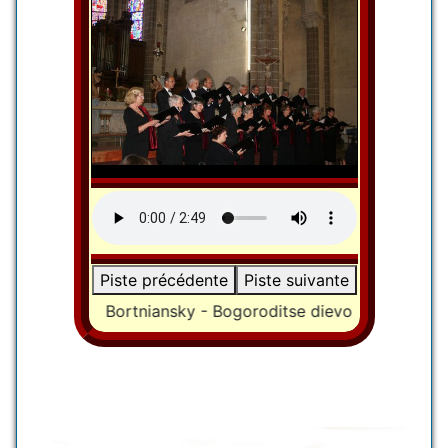
Piste précédente
Piste suivante
 sur 10 :
Bortniansky - Bogoroditse dievo - Le Noura Noe